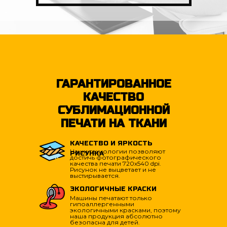
ГАРАНТИРОВАННОЕ
КАЧЕСТВО
СУБЛИМАЦИОННОЙ
ПЕЧАТИ НА ТКАНИ
КАЧЕСТВО И ЯРКОСТЬ
Наши технологии позволяют
РИСУНКА
достичь фотографического
качества печати 720х540 dpi.
Рисунок не выцветает и не
выстирывается.
ЭКОЛОГИЧНЫЕ КРАСКИ
Машины печатают только
гипоаллергенными
экологичными красками, поэтому
наша продукция абсолютно
безопасна для детей.