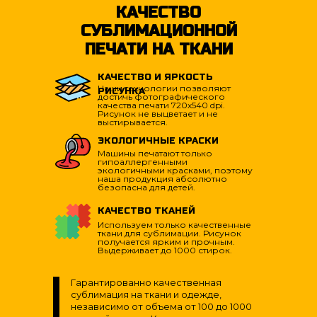
КАЧЕСТВО
СУБЛИМАЦИОННОЙ
ПЕЧАТИ НА ТКАНИ
КАЧЕСТВО И ЯРКОСТЬ
Наши технологии позволяют
РИСУНКА
достичь фотографического
качества печати 720х540 dpi.
Рисунок не выцветает и не
выстирывается.
ЭКОЛОГИЧНЫЕ КРАСКИ
Машины печатают только
гипоаллергенными
экологичными красками, поэтому
наша продукция абсолютно
безопасна для детей.
КАЧЕСТВО ТКАНЕЙ
Используем только качественные
ткани для сублимации. Рисунок
получается ярким и прочным.
Выдерживает до 1000 стирок.
Гарантированно качественная
сублимация на ткани и одежде,
независимо от объема от 100 до 1000