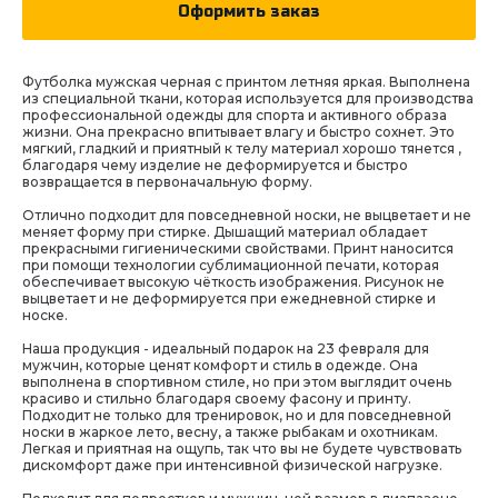
Оформить заказ
Футболка мужская черная с принтом летняя яркая. Выполнена
из специальной ткани, которая используется для производства
профессиональной одежды для спорта и активного образа
жизни. Она прекрасно впитывает влагу и быстро сохнет. Это
мягкий, гладкий и приятный к телу материал хорошо тянется ,
благодаря чему изделие не деформируется и быстро
возвращается в первоначальную форму.
Отлично подходит для повседневной носки, не выцветает и не
меняет форму при стирке. Дышащий материал обладает
прекрасными гигиеническими свойствами. Принт наносится
при помощи технологии сублимационной печати, которая
обеспечивает высокую чёткость изображения. Рисунок не
выцветает и не деформируется при ежедневной стирке и
носке.
Наша продукция - идеальный подарок на 23 февраля для
мужчин, которые ценят комфорт и стиль в одежде. Она
выполнена в спортивном стиле, но при этом выглядит очень
красиво и стильно благодаря своему фасону и принту.
Подходит не только для тренировок, но и для повседневной
носки в жаркое лето, весну, а также рыбакам и охотникам.
Легкая и приятная на ощупь, так что вы не будете чувствовать
дискомфорт даже при интенсивной физической нагрузке.