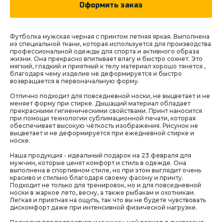
Оформить заказ
Футболка мужская черная с принтом летняя яркая. Выполнена
из специальной ткани, которая используется для производства
профессиональной одежды для спорта и активного образа
жизни. Она прекрасно впитывает влагу и быстро сохнет. Это
мягкий, гладкий и приятный к телу материал хорошо тянется ,
благодаря чему изделие не деформируется и быстро
возвращается в первоначальную форму.
Отлично подходит для повседневной носки, не выцветает и не
меняет форму при стирке. Дышащий материал обладает
прекрасными гигиеническими свойствами. Принт наносится
при помощи технологии сублимационной печати, которая
обеспечивает высокую чёткость изображения. Рисунок не
выцветает и не деформируется при ежедневной стирке и
носке.
Наша продукция - идеальный подарок на 23 февраля для
мужчин, которые ценят комфорт и стиль в одежде. Она
выполнена в спортивном стиле, но при этом выглядит очень
красиво и стильно благодаря своему фасону и принту.
Подходит не только для тренировок, но и для повседневной
носки в жаркое лето, весну, а также рыбакам и охотникам.
Легкая и приятная на ощупь, так что вы не будете чувствовать
дискомфорт даже при интенсивной физической нагрузке.