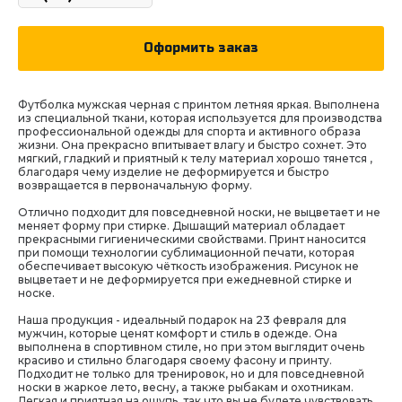
Оформить заказ
Футболка мужская черная с принтом летняя яркая. Выполнена
из специальной ткани, которая используется для производства
профессиональной одежды для спорта и активного образа
жизни. Она прекрасно впитывает влагу и быстро сохнет. Это
мягкий, гладкий и приятный к телу материал хорошо тянется ,
благодаря чему изделие не деформируется и быстро
возвращается в первоначальную форму.
Отлично подходит для повседневной носки, не выцветает и не
меняет форму при стирке. Дышащий материал обладает
прекрасными гигиеническими свойствами. Принт наносится
при помощи технологии сублимационной печати, которая
обеспечивает высокую чёткость изображения. Рисунок не
выцветает и не деформируется при ежедневной стирке и
носке.
Наша продукция - идеальный подарок на 23 февраля для
мужчин, которые ценят комфорт и стиль в одежде. Она
выполнена в спортивном стиле, но при этом выглядит очень
красиво и стильно благодаря своему фасону и принту.
Подходит не только для тренировок, но и для повседневной
носки в жаркое лето, весну, а также рыбакам и охотникам.
Легкая и приятная на ощупь, так что вы не будете чувствовать