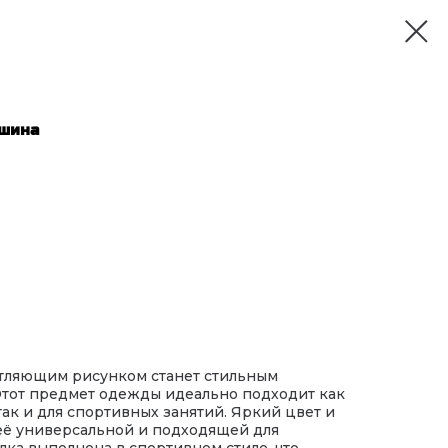
ашина
атляющим рисунком станет стильным
Этот предмет одежды идеально подходит как
так и для спортивных занятий. Яркий цвет и
её универсальной и подходящей для
лка выполнена в спортивном стиле, что