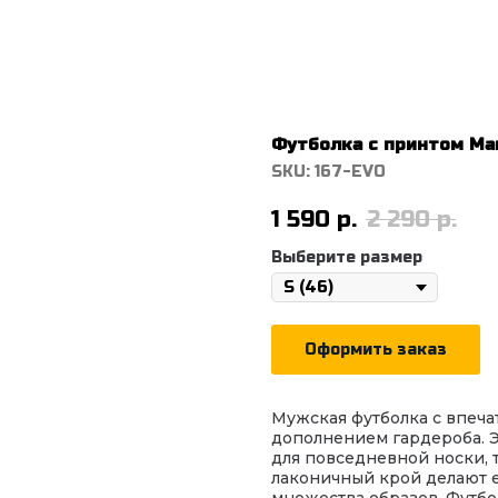
Футболка с принтом М
SKU:
167-EVO
1 590
р.
2 290
р.
Выберите размер
Оформить заказ
Мужская футболка с впеч
дополнением гардероба. 
для повседневной носки, 
лаконичный крой делают 
множества образов. Футбо