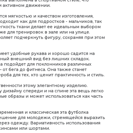
и активном движении.
тся мягкостью и качеством изготовления,
одходит как для подростков - мальчиков, так
егкость ткани делает ее идеальным выбором
кже для тренировок в зале или на улице.
ляет подчеркнуть фигуру, сохраняя при этом
еет удобные рукава и хорошо садится на
чный внешний вид без лишних складок.
ка подойдет для поклонников различных
от бега до фитнеса. Она также станет
оба для тех, кто ценит практичность и стиль.
венности этому элегантному изделию.
 дизайну спереди и на спине эта вещь легко
ые образы и может использоваться как часть
ременная и классическая эта футболка
ешение для молодежи, стремящейся выразить
ерез одежду. Вариативность использования
джинсами или шортами.