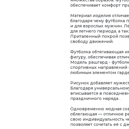
обеспечивает комфорт пр
Материал изделия отличае
благодаря чему футболка п
и для взрослых мужчин. Л
для летнего периода, а та
Приталенный покрой позво
свободу движений.
Футболка обтягивающая им
фигуру, обеспечивая отли
Модель рашгард - футбол
спортивных направлений – 
любимым элементом гардер
Рисунок добавляет мужест
Благодаря универсальному
вписывается в повседневн
праздничного наряда .
Одновременно модная сов
облегающая — отличное р
свою индивидуальность ч
позволяет сочетать её с 