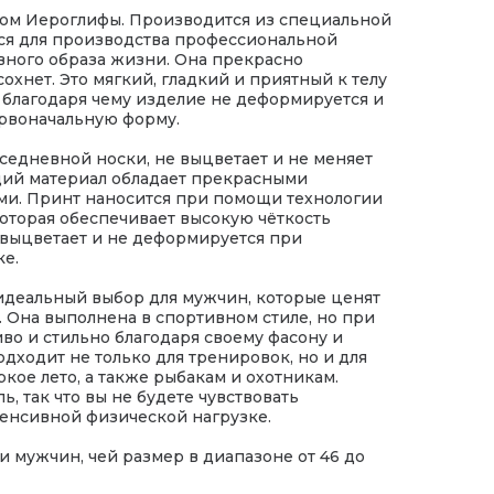
том Иероглифы. Производится из специальной
тся для производства профессиональной
вного образа жизни. Она прекрасно
сохнет. Это мягкий, гладкий и приятный к телу
, благодаря чему изделие не деформируется и
ервоначальную форму.
седневной носки, не выцветает и не меняет
ий материал обладает прекрасными
ми. Принт наносится при помощи технологии
оторая обеспечивает высокую чёткость
 выцветает и не деформируется при
е.
идеальный выбор для мужчин, которые ценят
. Она выполнена в спортивном стиле, но при
иво и стильно благодаря своему фасону и
дходит не только для тренировок, но и для
кое лето, а также рыбакам и охотникам.
ь, так что вы не будете чувствовать
енсивной физической нагрузке.
и мужчин, чей размер в диапазоне от 46 до