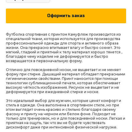
Оформить заказ
Футболка спортивная с принтом Камуфляж производится из
специальной ткани, которая используется для производства
профессиональной одежды для спорта и активного образа
жизни. Она прекрасно впитывает влагу и быстро сохнет. Это
мягкий, гладкий и приятный к телу материал хорошо тянется ,
благодаря чему изделие не деформируется и быстро
возвращается в первоначальную форму.
Отлично для повседневной носки, не выцветает и не меняет
форму при стирке. Дышащий материал обладает прекрасными
гигиеническими свойствами. Принт наносится при помощи
технологии сублимационной печати, которая обеспечивает
высокую чёткость изображения. Рисунок не выцветает и не
деформируется при ежедневной стирке и носке.
Это идеальный выбор для мужчин, которые ценят комфорт и
стиль в одежде. Она выполнена в спортивном стиле, но при
этом выглядит очень красиво и стильно благодаря своему
фасону и принту на черном или белом фоне. Подходит не
только для тренировок, но и для повседневной носки. Легкая и
приятная на ощупь, так что вы не будете чувствовать
дискомфорт даже при интенсивной физической нагрузке.