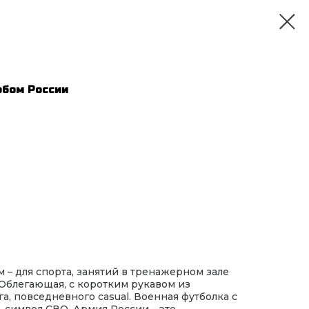
рбом России
 – для спорта, занятий в тренажерном зале
Облегающая, с коротким рукавом из
га, повседневного casual. Военная футболка с
, символ СВО, Армия России – это