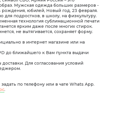
образ. Мужская одежда больших размеров -
 рождения, юбилей, Новый год, 23 февраля.
о для подростков, в школу, на физкультуру.
еменная технология сублимационной печати
танется ярким даже после многих стирок.
нется, не вытягивается, сохраняет форму.
ициально в интернет магазине или на
PD до ближайшего к Вам пункта выдачи
доставки. Для согласования условий
неджером.
задать по телефону или в чате Whats App.
ос
.