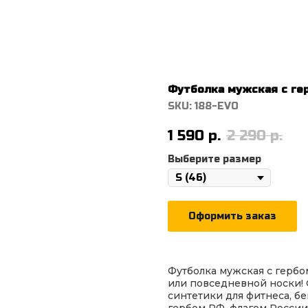
Футболка мужская с ге
SKU:
188-EVO
1 590
р.
2 290
р.
Выберите размер
Оформить заказ
Футболка мужская с гербом
или повседневной носки! 
синтетики для фитнеса, бе
гербом РФ, флагом России