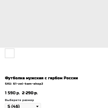
Футболка мужская с гербом России
SKU:
61-zel-kam-shop2
1 590
р.
2 290
р.
Выберите размер