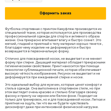
Оформить заказ
Футболка спортивная с принтом Камуфляж производится из
специальной ткани, которая используется для производства
профессиональной одежды для спорта и активного образа
жизни. Она прекрасно впитывает влагу и быстро сохнет. Это
мягкий, гладкий и приятный к телу материал хорошо тянется ,
благодаря чему изделие не деформируется и быстро
возвращается в первоначальную форму.
Отлично для повседневной носки, не выцветает и не меняет
форму при стирке. Дышащий материал обладает прекрасными
гигиеническими свойствами. Принт наносится при помощи
технологии сублимационной печати, которая обеспечивает
высокую чёткость изображения. Рисунок не выцветает и не
деформируется при ежедневной стирке и носке.
Это идеальный выбор для мужчин, которые ценят комфорт и
стиль в одежде. Она выполнена в спортивном стиле, но при
этом выглядит очень красиво и стильно благодаря своему
фасону и принту на черном или белом фоне. Подходит не
только для тренировок, но и для повседневной носки. Легкая и
приятная на ощупь, так что вы не будете чувствовать
дискомфорт даже при интенсивной физической нагрузке.