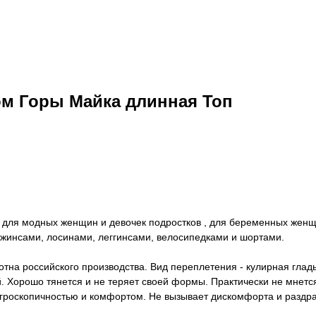
ом Горы Майка длинная Топ
р для модных женщин и девочек подростков , для беременных жен
с джинсами, лосинами, леггинсами, велосипедками и шортами.
тна российского производства. Вид переплетения - кулирная гладь
ей. Хорошо тянется и не теряет своей формы. Практически не мнет
гроскопичностью и комфортом. Не вызывает дискомфорта и раздра