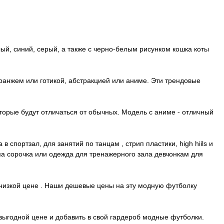
лый, синий, серый, а также с черно-белым рисунком кошка коты
ранжем или готикой, абстракцией или аниме. Эти трендовые
торые будут отличаться от обычных. Модель с аниме - отличный
спортзал, для занятий по танцам , стрип пластики, high hiils и
ама сорочка или одежда для тренажерного зала девчонкам для
 низкой цене . Наши дешевые цены на эту модную футболку
 выгодной цене и добавить в свой гардероб модные футболки.