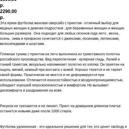
р.
2290,00
р.
Эта яркая футболка женская оверсайз с принтом - отличный выбор для
модных женщин и девочек подростков , для беременных женщин и женщин
больших размеров . Она подходит для любых сезонов года лето , весна ,
осень , зима и прекрасно сочетается с джинсами, лосинами, леггинсами,
велосипедками и шортами.
Пляжная туника с принтом на лето выполнена из трикотажного полотна
российского производства. Вид переплетения - кулирная гладь. Легкий и
тонкий трикотаж, визуально напоминает полотно из хлопка. Он приятен на
ощупь, мягкий, нежный при контакте с кожей. Хорошо тянется и не теряет
своей формы. Практически не мнется и не деформируется при
использовании. Отличается износостойкостью и воздухопроницаемостью,
обладает хорошей гигроскопичностью и комфортом. Не вызывает
дискомфорта и раздражения на коже.
Рисунок не трескается и не линяет. Принт на домашнем длинном платье
останется новыми даже после 1000 стирок.
Футболка удлиненная - это идеальное решение для тех, кто ценит свободу и