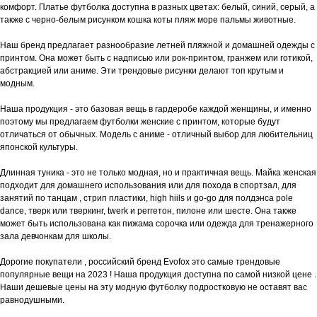
комфорт. Платье футболка доступна в разных цветах: белый, синий, серый, а
также с черно-белым рисунком кошка коты пляж море пальмы животные.
Наш бренд предлагает разнообразие летней пляжной и домашней одежды с
принтом. Она может быть с надписью или рок-принтом, гранжем или готикой,
абстракцией или аниме. Эти трендовые рисунки делают топ крутым и
модным.
Наша продукция - это базовая вещь в гардеробе каждой женщины, и именно
поэтому мы предлагаем футболки женские с принтом, которые будут
отличаться от обычных. Модель с аниме - отличный выбор для любительниц
японской культуры.
Длинная туника - это не только модная, но и практичная вещь. Майка женская
подходит для домашнего использования или для похода в спортзал, для
занятий по танцам , стрип пластики, high hiils и go-go для полдэнса pole
dance, тверк или тверкинг, twerk и реггетон, пилоне или шесте. Она также
может быть использована как пижама сорочка или одежда для тренажерного
зала девчонкам для школы.
Дорогие покупатели , российский бренд Evofox это самые трендовые
популярные вещи на 2023 ! Наша продукция доступна по самой низкой цене .
Наши дешевые цены на эту модную футболку подростковую не оставят вас
равнодушными.